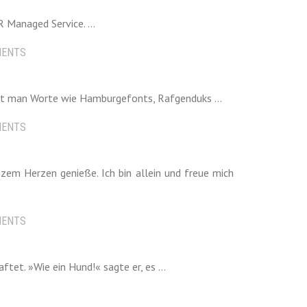
Managed Service. ...
ENTS
tzt man Worte wie Hamburgefonts, Rafgenduks ...
ENTS
zem Herzen genieße. Ich bin allein und freue mich
ENTS
et. »Wie ein Hund!« sagte er, es ...