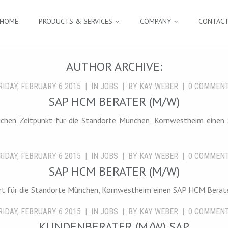
HOME
PRODUCTS & SERVICES
COMPANY
CONTAC
AUTHOR ARCHIVE:
RIDAY, FEBRUARY 6 2015
IN
JOBS
BY
KAY WEBER
0
COMMEN
SAP HCM BERATER (M/W)
ichen Zeitpunkt für die Standorte München, Kornwestheim eine
RIDAY, FEBRUARY 6 2015
IN
JOBS
BY
KAY WEBER
0
COMMEN
SAP HCM BERATER (M/W)
rt für die Standorte München, Kornwestheim einen SAP HCM Berate
RIDAY, FEBRUARY 6 2015
IN
JOBS
BY
KAY WEBER
0
COMMEN
KUNDENBERATER (M/W) SAP