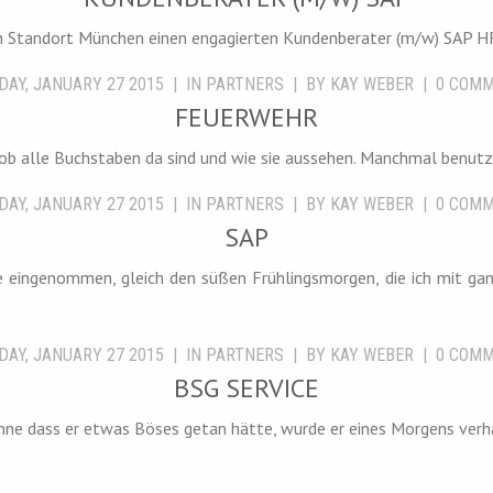
 Standort München einen engagierten Kundenberater (m/w) SAP HR 
DAY, JANUARY 27 2015
IN
PARTNERS
BY
KAY WEBER
0
COMM
FEUERWEHR
, ob alle Buchstaben da sind und wie sie aussehen. Manchmal benu
DAY, JANUARY 27 2015
IN
PARTNERS
BY
KAY WEBER
0
COMM
SAP
 eingenommen, gleich den süßen Frühlingsmorgen, die ich mit gan
DAY, JANUARY 27 2015
IN
PARTNERS
BY
KAY WEBER
0
COMM
BSG SERVICE
e dass er etwas Böses getan hätte, wurde er eines Morgens verhaft